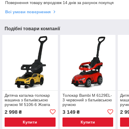
Повернення товару впродовж 14 днів за рахунок покупця
Всі умови повернення
Подібні товари компанії
Дитяча каталка-толокар
Толокар Bambi M 6129EL-
Дитя
машина з батьківською
3 червоний з батьківською
маши
ручкою M 5106-6 Жовта
ручкою
ручк
2 998
3 149
2 9
₴
₴
Купити
Купити