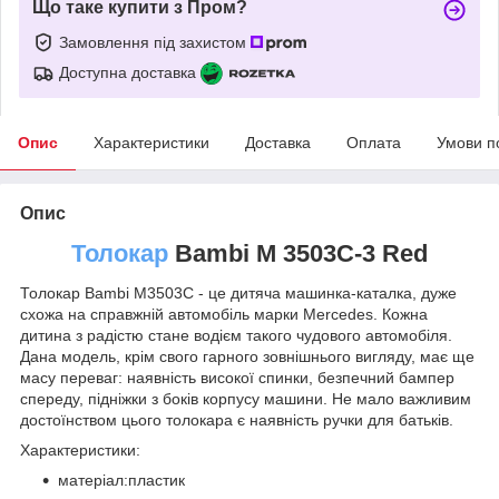
Що таке купити з Пром?
Замовлення під захистом
Доступна доставка
Опис
Характеристики
Доставка
Оплата
Умови п
Опис
Толокар
Bambi M 3503C-3 Red
Толокар Bambi М3503С - це дитяча машинка-каталка, дуже
схожа на справжній автомобіль марки Mercedes. Кожна
дитина з радістю стане водієм такого чудового автомобіля.
Дана модель, крім свого гарного зовнішнього вигляду, має ще
масу переваг: наявність високої спинки, безпечний бампер
спереду, підніжки з боків корпусу машини. Не мало важливим
достоїнством цього толокара є наявність ручки для батьків.
Характеристики:
матеріал:пластик