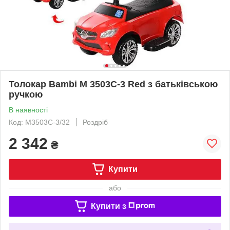
Толокар Bambi M 3503C-3 Red з батьківською
ручкою
В наявності
Код: M3503С-3/32
Роздріб
2 342
₴
Купити
або
Купити з