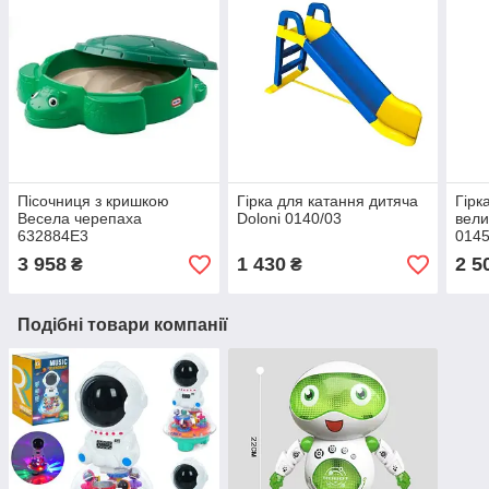
Пісочниця з кришкою
Гірка для катання дитяча
Гірк
Весела черепаха
Doloni 0140/03
вели
632884E3
0145
3 958
1 430
2 5
₴
₴
Подібні товари компанії