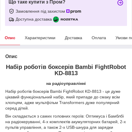
Що таке купити з Пром?
Замовлення під захистом
Доступна доставка
Опис
Характеристики
Доставка
Оплата
Умови п
Опис
Набір роботів боксерів Bambi FightRobot
KD-8813
на радіоуправлінні
Набір роботів боксерів Bambi FightRobot KD-8813 - це дуже
цікавий функціональний набір, який припаде до смаку всім
хлопцям, адже мультфільм Transformers дуже популярний
серед дітей.
Він складається з самих головних героїв: Оптимуса і Бамблбі
на радіокеруванні, 4-х комплектів акумуляторних батарей, 2-х
пультів управління, а також 2-х USB-шнура для зарядки