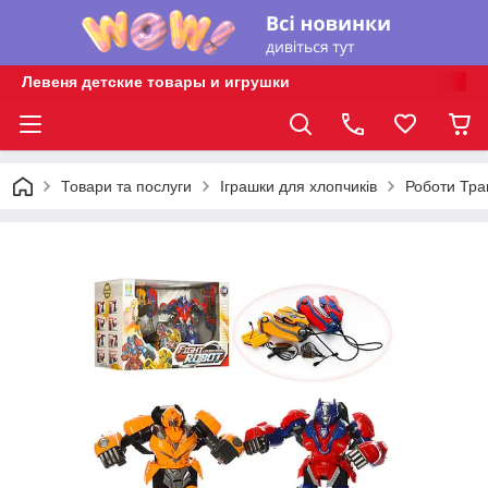
Левеня детские товары и игрушки
Товари та послуги
Іграшки для хлопчиків
Роботи Тр