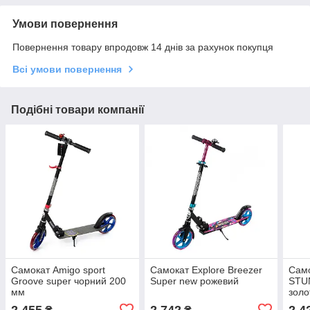
Умови повернення
Повернення товару впродовж 14 днів за рахунок покупця
Всі умови повернення
Подібні товари компанії
Самокат Amigo sport
Самокат Explore Breezer
Сам
Groove super чорний 200
Super new рожевий
STU
мм
золо
2 455
2 742
2 4