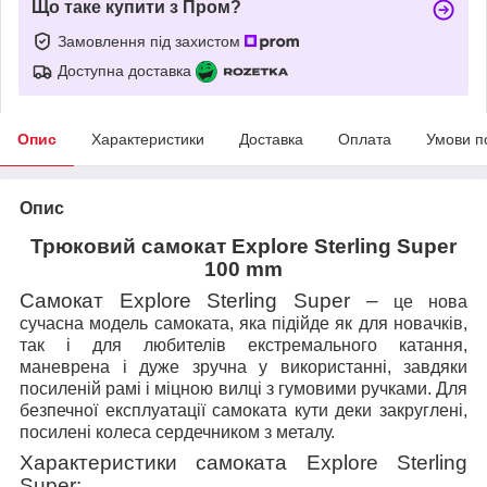
Що таке купити з Пром?
Замовлення під захистом
Доступна доставка
Опис
Характеристики
Доставка
Оплата
Умови п
Опис
Трюковий самокат Explore Sterling Super
100 mm
Самокат Explore Sterling
Super –
це нова
сучасна модель самоката, яка підійде як для новачків,
так і для любителів екстремального катання,
маневрена і дуже зручна у використанні, завдяки
посиленій рамі і міцною вилці з гумовими ручками. Для
безпечної експлуатації самоката кути деки закруглені,
посилені колеса сердечником з металу.
Характеристики самоката
Explore Sterling
Super: