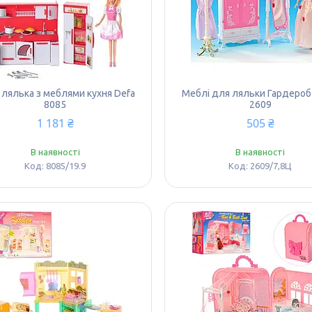
 лялька з меблями кухня Defa
Меблі для ляльки Гардероб 
8085
2609
1 181 ₴
505 ₴
В наявності
В наявності
8085/19.9
2609/7,8Ц