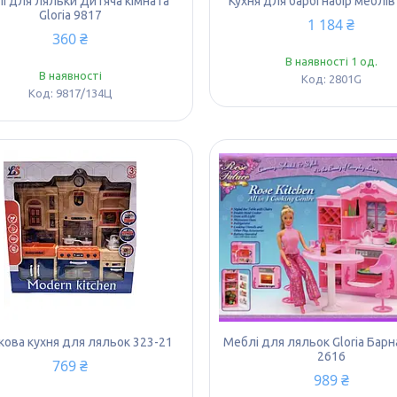
і для ляльки Дитяча кімната
Кухня для барбі набір меблі
Gloria 9817
1 184 ₴
360 ₴
В наявності 1 од.
В наявності
2801G
9817/134Ц
кова кухня для ляльок 323-21
Меблі для ляльок Gloria Барн
2616
769 ₴
989 ₴