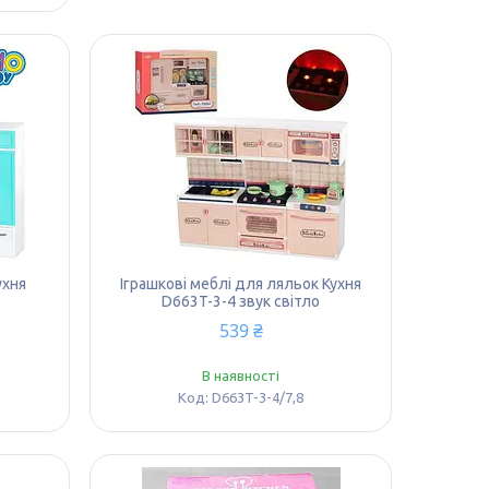
ухня
Іграшкові меблі для ляльок Кухня
D663T-3-4 звук світло
539 ₴
В наявності
D663T-3-4/7,8