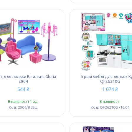
і для ляльки Вітальня Gloria
Ігрові меблі для ляльок К
2904
QF26210G
544 ₴
1 074 ₴
В наявності 1 од.
В наявності
2904/8,35Ц
QF26210G /16,04