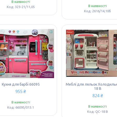
В наявності
В наявності
323-21/11,05
2616/14,10б
Кухня для барбі 66095
Меблі для ляльок Холодиль
18 B
955 ₴
824 ₴
В наявності
В наявності
66095/013.1
QC-18 B