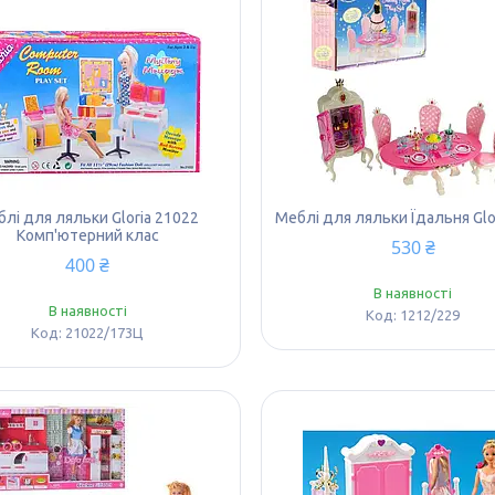
лі для ляльки Gloria 21022
Меблі для ляльки Їдальня Glo
Комп'ютерний клас
530 ₴
400 ₴
В наявності
В наявності
1212/229
21022/173Ц