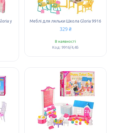
oria у
Меблі для ляльки Школа Gloria 9916
329 ₴
В наявності
9916/4,4Б