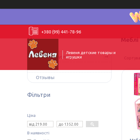
+380 (99) 441-78-96
Меблі
Левеня детские товары и
Товары и услуги
игрушки
О нас
Отзывы
Фільтри
Ціна
В наявності