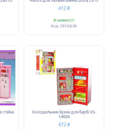
в 2801G
Меблі для ляльки Ванна Gloria 2913
412 ₴
В наявності
2913/6,3Б
а стійка
Холодильник Кухня для барбі XS-
14006
472 ₴