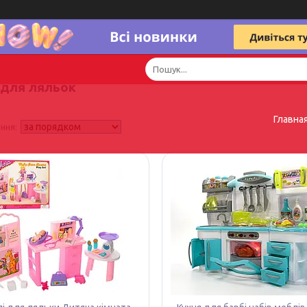
 для ляльок
Главна