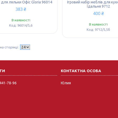
 для ляльки Офіс Gloria 96014
Ігровий набір меблів для кухні
Їдальня 9712
383 ₴
400 ₴
В наявності
В наявності
96014/5,6
9712/5,5б
 441-78-96
Юлия