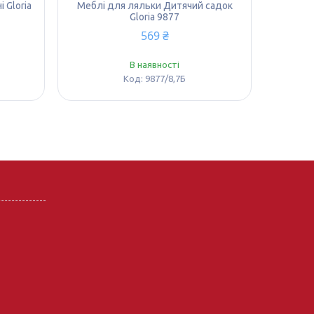
 Gloria
Меблі для ляльки Дитячий садок
Gloria 9877
569 ₴
В наявності
9877/8,7Б