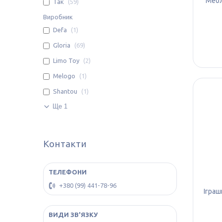
Мебл
Так
59
Виробник
Defa
1
Gloria
69
Limo Toy
2
Melogo
1
Shantou
1
Ще 1
Контакти
+380 (99) 441-78-96
Іграш