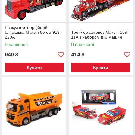
Евакуатор інерційний
блискавка Маквін 56 см 919-
Трейлер автовоз Маквін 189-
229A
11A з набором із 6 машин
В наявності
В наявності
949
414
₴
₴
Купити
Купити