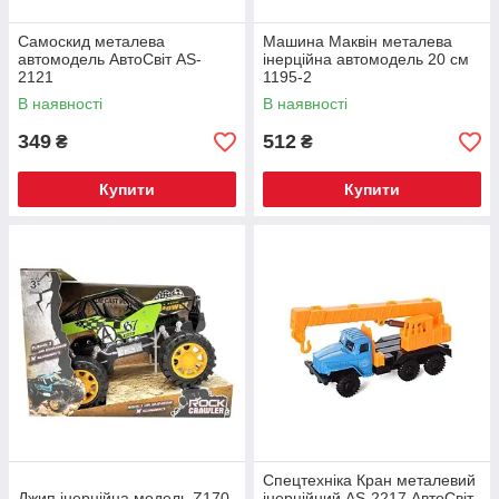
Самоскид металева
Машина Маквін металева
автомодель АвтоСвіт AS-
інерційна автомодель 20 см
2121
1195-2
В наявності
В наявності
349
512
₴
₴
Купити
Купити
Спецтехніка Кран металевий
Джип інерційна модель Z170
інерційний AS-2217 АвтоСвіт