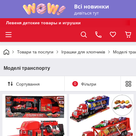
Левеня детские товары и игрушки
Товари та послуги
Іграшки для хлопчиків
Моделі тра
Моделі транспорту
Сортування
0
Фільтри