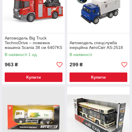
Автомодель Big Truck
TechnoDrive – пожежна
Автомодель спецслужба
машина Scania 38 см 6407KS
інерційна АвтоСвіт AS-2518
В наявності 1 од.
В наявності
963
299
₴
₴
Купити
Купити