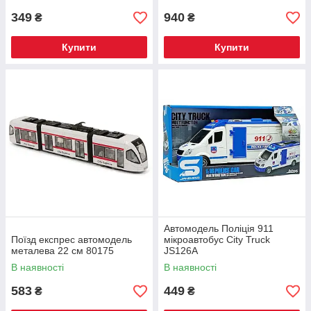
349
940
₴
₴
Купити
Купити
Автомодель Поліція 911
Поїзд експрес автомодель
мікроавтобус City Truck
металева 22 см 80175
JS126A
В наявності
В наявності
583
449
₴
₴