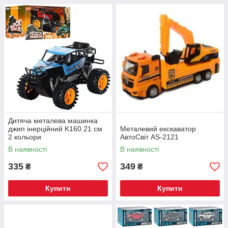
Дитяча металева машинка
джип інерційний K160 21 см
Металевий екскаватор
2 кольори
АвтоСвіт AS-2121
В наявності
В наявності
335
349
₴
₴
Купити
Купити