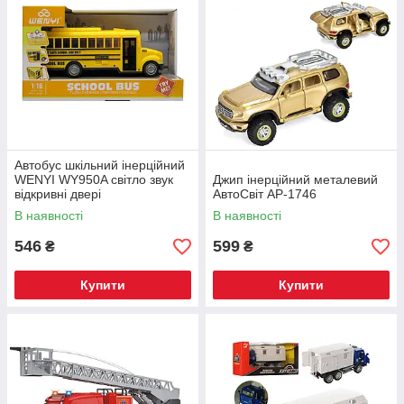
Автобус шкільний інерційний
WENYI WY950A світло звук
Джип інерційний металевий
відкривні двері
АвтоСвіт AP-1746
В наявності
В наявності
546
599
₴
₴
Купити
Купити