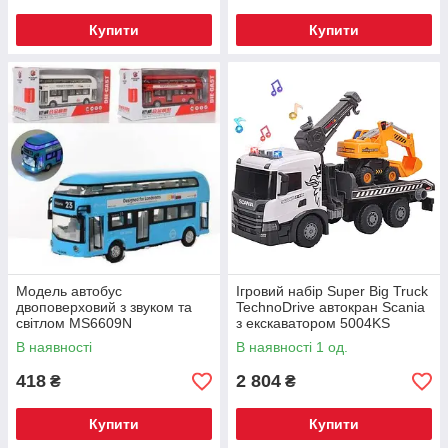
Купити
Купити
Модель автобус
Ігровий набір Super Big Truck
двоповерховий з звуком та
TechnoDrive автокран Scania
світлом MS6609N
з екскаватором 5004KS
В наявності
В наявності 1 од.
418
2 804
₴
₴
Купити
Купити