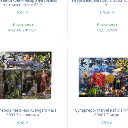
й військовий набір з фігурками
Фігурка вінілова Lilo & Stitch С
та транспортом F8-2
01
882 ₴
1 155 ₴
В наявності
В наявності
F8-2/011,51
01/660
 героїв Месники Avengers 4 шт
Супергерої Marvel набір з 4 
8893 3 різновиди
89007 3 види
458 ₴
493 ₴