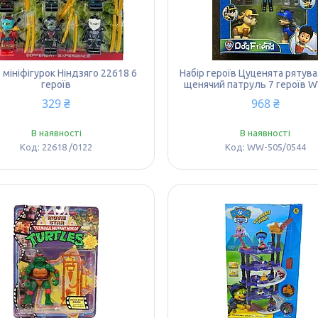
 мініфігурок Ніндзяго 22618 6
Набір героїв Цуценята рятув
героїв
щенячий патруль 7 героїв 
329 ₴
968 ₴
В наявності
В наявності
22618 /0122
WW-505/0544