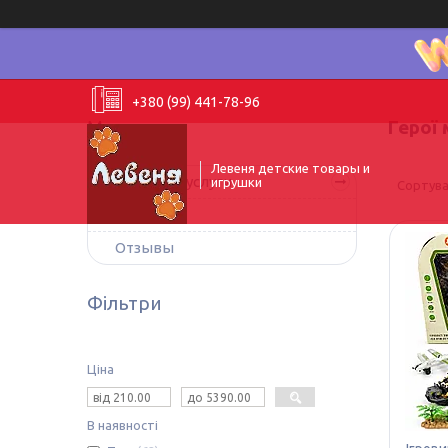
+380 (99) 441-78-96
Герої 
Левеня детские товары и
Товары и услуги
игрушки
О нас
Отзывы
Фільтри
Ціна
В наявності