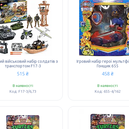
й військовий набір солдатів з
Ігровий набір герої мультф
транспортом F17-3
Гонщик 655
515 ₴
458 ₴
В наявності
В наявності
F17-3/6,73
655-4/162