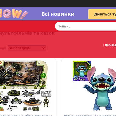
мультфільмів та казок
Главна