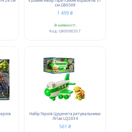
тіч 28 см
Ігровий набір Піратський корабель 37
см GB0509
1 499 ₴
В наявності
GB0509/20.7
героїв
Набір Героїв Цуценята рятувальники
Літак LQ2034
561 ₴