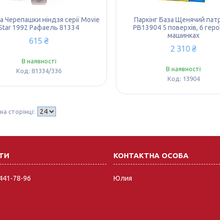
а Черепашки ніндзя серії Movie
Паркінг База Щенячий пат
Star 1992 Рафаель 81334
PB13904 5 поверхів, 6 геро
машинках
615 ₴
2 310 ₴
В наявності
В наявності
81334/336
13904
 441-78-96
Юлия