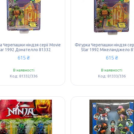
а Черепашки ніндзя серії Movie
Фігурка Черепашки ніндзя сер
tar 1992 Донателло 81332
Star 1992 Мікеланджело 8
615 ₴
615 ₴
В наявності
В наявності
81332/336
81333/336