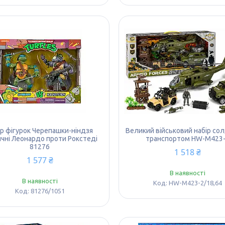
ір фігурок Черепашки-ніндзя
Великий військовий набір со
ичні Леонардо проти Рокстеді
транспортом HW-M423
81276
1 518 ₴
1 577 ₴
В наявності
В наявності
HW-M423-2/18,64
81276/1051