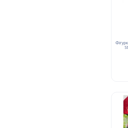
Фігурк
S