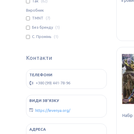
Ігрови
Так
62
Виробник
TMNT
7
Без бренду
1
С. Промінь
1
Контакти
+380 (99) 441-78-96
https://levenya.org/
Набір