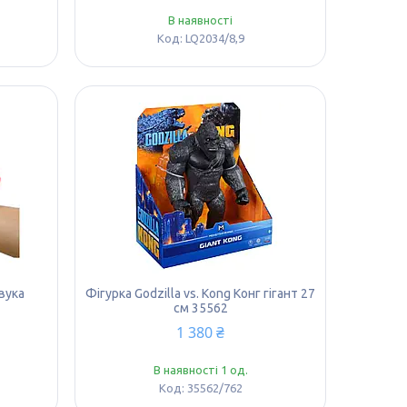
В наявності
LQ2034/8,9
авука
Фігурка Godzilla vs. Kong Конг гігант 27
см 35562
1 380 ₴
В наявності 1 од.
35562/762