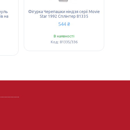
руль
Фігурка Черепашки ніндзя серії Movie
їв на
Star 1992 Сплінтер 81335
544 ₴
В наявності
81335/336