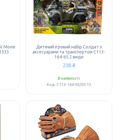
ії Movie
Дитячий ігровий набір Солдат з
1333
аксесуарами та транспортом C113-
164-65 2 види
238 ₴
В наявності
C113-164-65/03.13