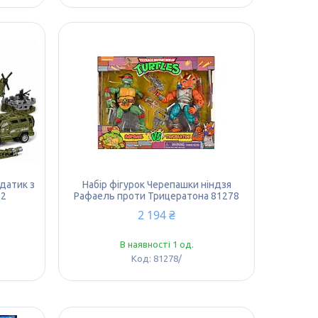
лдатик з
Набір фігурок Черепашки ніндзя
-2
Рафаель проти Трицератона 81278
2 194 ₴
В наявності 1 од.
81278/