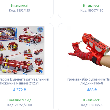
В наявності
В наявності
8893/155
89007/180
 Героїв Цуценята рятувальники
Ігровий набір рукавичка П
Пожежна машина 21251
людини F66-8
4 372 ₴
488 ₴
В наявності 1 од.
В наявності
21251/2800
F66-8/5,6