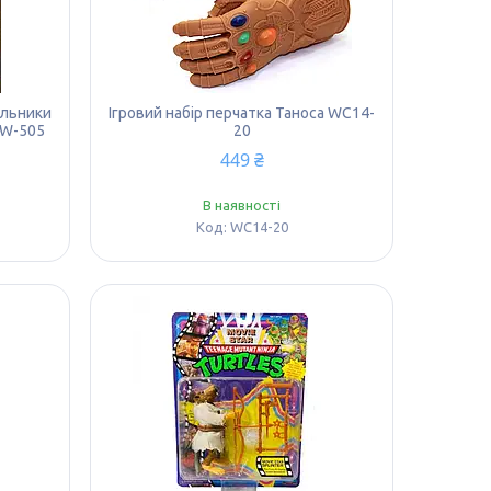
альники
Ігровий набір перчатка Таноса WC14-
WW-505
20
449 ₴
В наявності
WC14-20