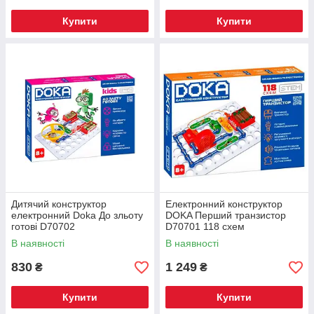
Купити
Купити
Дитячий конструктор
Електронний конструктор
електронний Doka До зльоту
DOKA Перший транзистор
готові D70702
D70701 118 схем
В наявності
В наявності
830
1 249
₴
₴
Купити
Купити