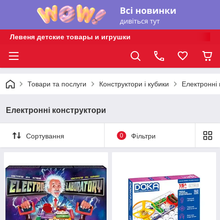
Левеня детские товары и игрушки
Товари та послуги
Конструктори і кубики
Електронні 
Електронні конструктори
Сортування
0
Фільтри