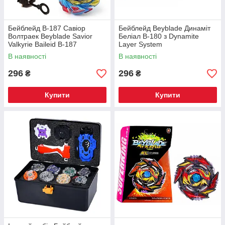
Бейблейд B-187 Савіор
Бейблейд Beyblade Динаміт
Волтраек Beyblade Savior
Беліал B-180 з Dynamite
Valkyrie Baileid B-187
Layer System
В наявності
В наявності
296
296
₴
₴
Купити
Купити