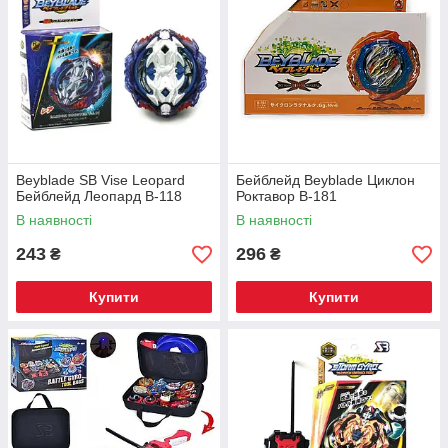
Beyblade SB Vise Leopard
Бейблейд Beyblade Циклон
Бейблейд Леопард В-118
Роктавор B-181
В наявності
В наявності
243
296
₴
₴
Купити
Купити