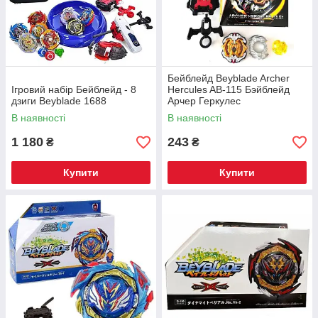
Бейблейд Beyblade Archer
Ігровий набір Бейблейд - 8
Hercules AB-115 Бэйблейд
дзиги Beyblade 1688
Арчер Геркулес
В наявності
В наявності
1 180
243
₴
₴
Купити
Купити