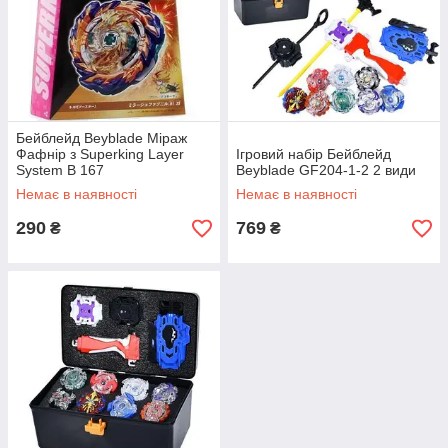
Бейблейд Beyblade Міраж
Фафнір з Superking Layer
Ігровий набір Бейблейд
System B 167
Beyblade GF204-1-2 2 види
Немає в наявності
Немає в наявності
290
769
₴
₴