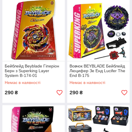
Бейблейд Beyblade Гіперіон
Вовчок BEYBLADE Бейблейд
Берн з Superking Layer
Люцифер Зе Енд Lucifer The
System B-174-01
End B-175
Немає в наявності
Немає в наявності
290
290
₴
₴