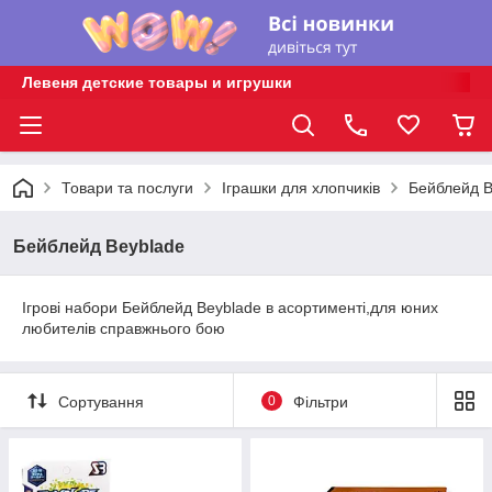
Левеня детские товары и игрушки
Товари та послуги
Іграшки для хлопчиків
Бейблейд B
Бейблейд Beyblade
Ігрові набори Бейблейд Beyblade в асортименті,для юних
любителів справжнього бою
Сортування
0
Фільтри