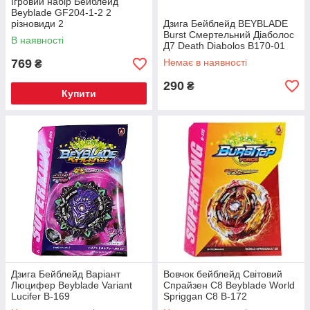
Ігровий набір Бейблейд
Beyblade GF204-1-2 2
різновиди 2
Дзига Бейблейд BEYBLADE
Burst Смертельний Діаболос
В наявності
Д7 Death Diabolos В170-01
769
Немає в наявності
₴
290
₴
Купити
Дзига Бейблейд Варіант
Вовчок бейблейд Світовий
Люцифер Beyblade Variant
Спрайзен С8 Beyblade World
Lucifer B-169
Spriggan C8 B-172