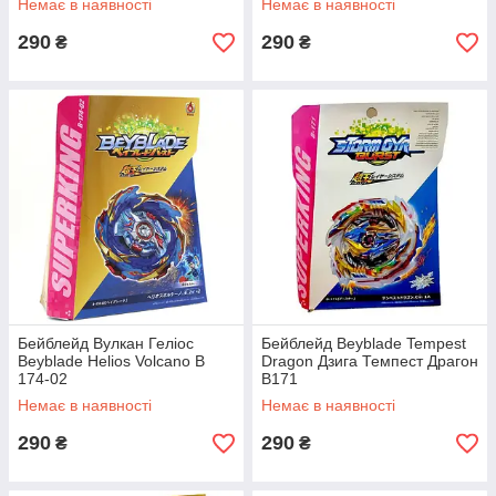
Немає в наявності
Немає в наявності
290
290
₴
₴
Бейблейд Вулкан Геліос
Бейблейд Beyblade Tempest
Beyblade Helios Volcano B
Dragon Дзига Темпест Драгон
174-02
В171
Немає в наявності
Немає в наявності
290
290
₴
₴